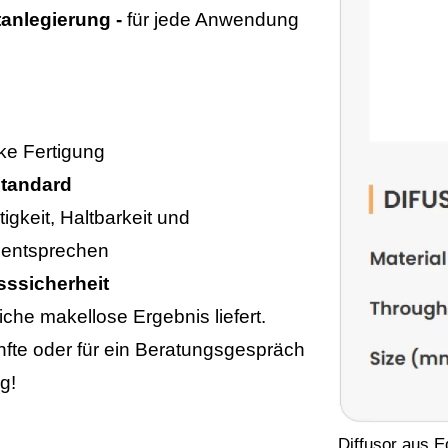
tanlegierung -
für jede Anwendung
ke Fertigung
standard
igkeit, Haltbarkeit und
d entsprechen
ssicherheit
iche makellose Ergebnis liefert.
nfte oder für ein Beratungsgespräch
g!
Diffusor aus E