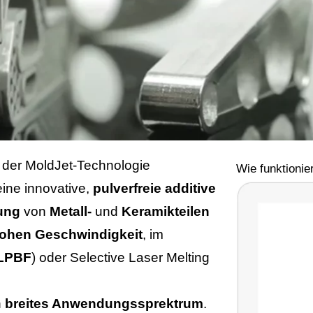
t der MoldJet-Technologie
Wie funktionie
eine innovative,
pulverfreie
additive
ung
von
Metall-
und
Keramikteilen
ohen Geschwindigkeit
, im
LPBF
) oder Selective Laser Melting
n
breites Anwendungssprektrum
.