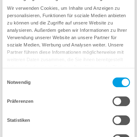
Wir verwenden Cookies, um Inhalte und Anzeigen zu
personalisieren, Funktionen für soziale Medien anbieten
zu können und die Zugriffe auf unsere Website zu
analysieren. Außerdem geben wir Informationen zu Ihrer
Fokus auf Sicherheit, Wartung und Business-
Verwendung unserer Website an unsere Partner für
Integration
soziale Medien, Werbung und Analysen weiter. Unsere
Wie bei HP-Businessgeräten üblich, liegt der Fokus
Partner führen diese Informationen möglicherweise mit
auch auf Enterprise-Features. Dazu zählen
weiteren Daten zusammen, die Sie ihnen bereitgestellt
Sicherheitslösungen wie HP Wolf Security sowie ein
haben oder die sie im Rahmen Ihrer Nutzung der Dienste
wartungsfreundliches Design, das langfristige
gesammelt haben.
Einwilligungsauswahl
Notwendig
Nutzung und einfache Upgrades unterstützt.
Neue Geräteklasse mit Zukunftspotenzial
Mit dem EliteBoard G1a etabliert HP eine neue
Präferenzen
Geräteklasse zwischen Desktop und Notebook. Der
Keyboard-PC verbindet die Leistung eines
Statistiken
vollwertigen Business-Systems mit der Einfachheit
einer Tastatur – und könnte insbesondere in