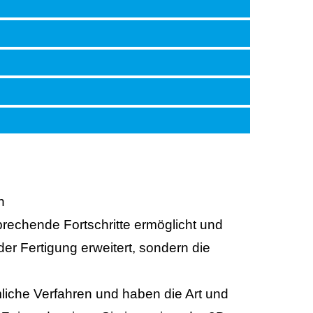
n
echende Fortschritte ermöglicht und
 leichtgewichtige
er Fertigung erweitert, sondern die
ung und reduzieren Sie den Bestand.
ren und späte
mliche Verfahren und haben die Art und
igner können in Echtzeit jede
Kurs zu halten. Fertigen Sie