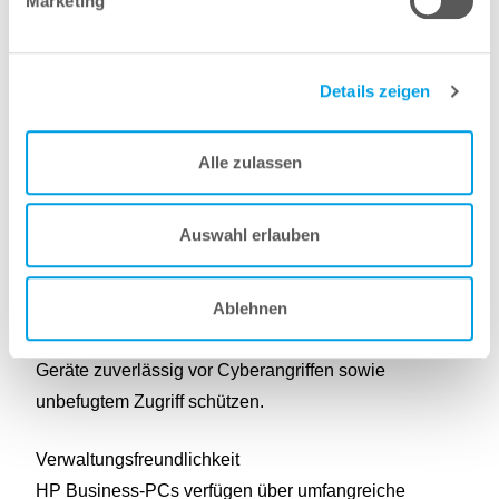
Marketing
Details zeigen
Zuverlässigkeit
Vermeiden Sie Produktivitätsausfälle und sorgen Sie
mit flexiblen Supportlösungen dafür, dass Ihre
Alle zulassen
Mitarbeiterinnen und Mitarbeiter sowie Ihre PCs
immer und überall Höchstleistungen bringen.
Auswahl erlauben
Security
Ablehnen
HP Business‑PCs bieten eine Vielzahl integrierter
Sicherheitsfunktionen, die Daten, Identitäten und
Geräte zuverlässig vor Cyberangriffen sowie
unbefugtem Zugriff schützen.
Verwaltungsfreundlichkeit
HP Business‑PCs verfügen über umfangreiche