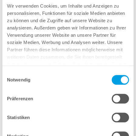
HP Business PCs & Zubehör
Wir verwenden Cookies, um Inhalte und Anzeigen zu
Desktop oder Mobil - Entscheiden Sie wie flexibel Ihr
personalisieren, Funktionen für soziale Medien anbieten
Arbeitsplatz sein muss!
zu können und die Zugriffe auf unsere Website zu
analysieren. Außerdem geben wir Informationen zu Ihrer
Zuverlässige und leistungsstarke Hardware ist das A
Verwendung unserer Website an unsere Partner für
und O in einem Unternehmen.
soziale Medien, Werbung und Analysen weiter. Unsere
Wir bieten Ihnen die komplette Produktpalette von
Partner führen diese Informationen möglicherweise mit
PC, Notebook und Tablet, bis hin zu Monitor, Maus
weiteren Daten zusammen, die Sie ihnen bereitgestellt
und Tastatur.
haben oder die sie im Rahmen Ihrer Nutzung der Dienste
Gern können Sie auch eine Direktanfrage mit Ihren
gesammelt haben.
Einwilligungsauswahl
Anforderungen per Email an uns stellen. Wir melden
Notwendig
uns zeitnah bei Ihnen.
Jetzt anfragen
Zum gesamten HP-Portfolio
Präferenzen
Statistiken