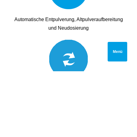
Automatische Entpulverung, Altpulveraufbereitung
und Neudosierung
Menü
Hohe Effizienz, Durschsatz und Zeitersparniss im
Verleich zum manuellen Prozess
Technische Daten