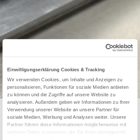
Einwilligungserklärung Cookies & Tracking
Wir verwenden Cookies, um Inhalte und Anzeigen zu
personalisieren, Funktionen für soziale Medien anbieten
zu können und die Zugriffe auf unsere Website zu
analysieren. Außerdem geben wir Informationen zu Ihrer
Verwendung unserer Website an unsere Partner für
soziale Medien, Werbung und Analysen weiter. Unsere
SAF PowderEase T1 | 3-in-1-Lösung
Partner führen diese Informationen möglicherweise mit
Entpulvern | Sieben | Dosieren
weiteren Daten zusammen, die Sie ihnen bereitgestellt
Die SAF PowderEase T1 wurde speziell zur
haben oder die sie im Rahmen Ihrer Nutzung der Dienste