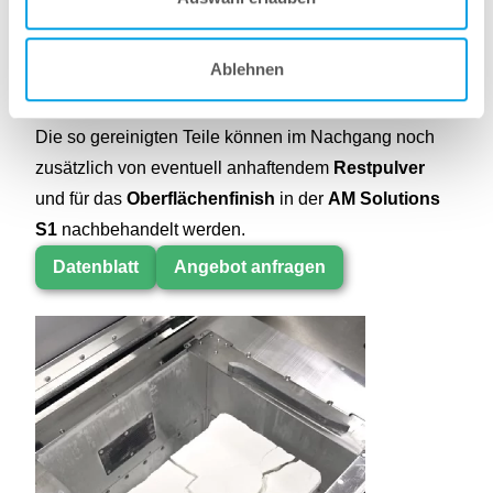
Sie erhalten somit grundgereinigte Teile und eine
fertige Pulvermischung zum erneuten befüllen Ihrer
Ablehnen
H350-Maschine in
einem Arbeitsgang!
Das letzte Finish
Die so gereinigten Teile können im Nachgang noch
zusätzlich von eventuell anhaftendem
Restpulver
und für das
Oberflächenfinish
in der
AM Solutions
S1
nachbehandelt werden.
Datenblatt
Angebot anfragen