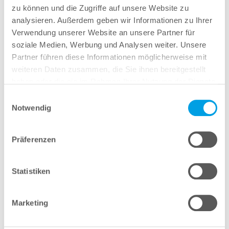
Arbeitsgang
ermöglicht. Entwickelt für den Stratasys
zu können und die Zugriffe auf unsere Website zu
J5 DentaJet™ 3D-Drucker, setzt dieses Material neue
analysieren. Außerdem geben wir Informationen zu Ihrer
Verwendung unserer Website an unsere Partner für
Maßstäbe in Sachen Ästhetik, Haltbarkeit und
soziale Medien, Werbung und Analysen weiter. Unsere
Effizienz.
Partner führen diese Informationen möglicherweise mit
Benchmark anfragen
Kontakt aufnehmen
weiteren Daten zusammen, die Sie ihnen bereitgestellt
haben oder die sie im Rahmen Ihrer Nutzung der Dienste
gesammelt haben.
Einwilligungsauswahl
Notwendig
Präferenzen
Statistiken
Marketing