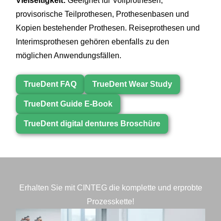
Vielseitigkeit:
Geeignet für Vollprothesen,
provisorische Teilprothesen, Prothesenbasen und
Kopien bestehender Prothesen. Reiseprothesen und
Interimsprothesen gehören ebenfalls zu den
möglichen Anwendungsfällen.
TrueDent FAQ
TrueDent Wear Study
TrueDent Guide E-Book
TrueDent digital dentures Broschüre
Erhalten Sie mit CINTEG die komplette und erprobte
Prozesskette!