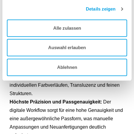
Details zeigen
Warum TrueDent die beste Wahl für Ihr Labor ist:
Monolithisches Design ohne Kompromisse:
Da
Prothesenbasis und Zähne als eine nahtlose Struktur
Alle zulassen
gedruckt werden, gibt es keine Klebestellen. Das
Risiko, dass sich Zähne von der Basis lösen
Auswahl erlauben
(Debonding), wird dadurch vollständig eliminiert.
Überlegene Ästhetik:
Durch die Kombination von
Ablehnen
fünf Grundfarben (Cyan, Magenta, Yellow, White und
Clear) entstehen naturgetreue Prothesen mit
individuellen Farbverläufen, Transluzenz und feinen
Strukturen.
Höchste Präzision und Passgenauigkeit:
Der
digitale Workflow sorgt für eine hohe Genauigkeit und
eine außergewöhnliche Passform, was manuelle
Anpassungen und Neuanfertigungen deutlich