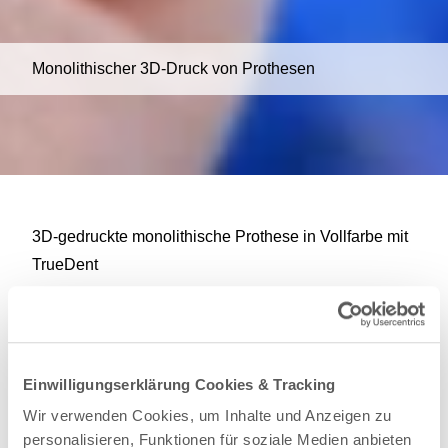
Monolithischer 3D-Druck von Prothesen
3D-gedruckte monolithische Prothese in Vollfarbe mit
TrueDent
Bieten Sie Ihren Patienten eine neue Generation von
Prothesen.
TrueDent
ist das erste und einzige
biokompatible Kunstharz (CE-Klasse IIa
Einwilligungserklärung Cookies & Tracking
zertifiziert)
, das den
gleichzeitigen Vollfarb-Druck
Wir verwenden Cookies, um Inhalte und Anzeigen zu
von
Prothesenbasis
und
Zähnen
in
einem einzigen
personalisieren, Funktionen für soziale Medien anbieten