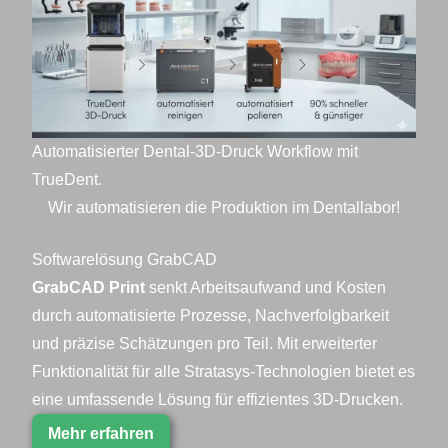
Automatisierter Dental-3D-Druck Workflow mit
TrueDent.
Wir automatisieren die Produktion im Dentallabor!
Softwarelösung GrabCAD
GrabCAD Print
senkt Arbeitsaufwand und Kosten
durch automatisierte Prozesse, Nachverfolgbarkeit
und präzise Schätzungen pro Teil. Mit erweiterter
Funktionalität für alle Stratasys-Technologien bietet es
eine umfassende Lösung für effizientes 3D-Drucken.
Mehr erfahren