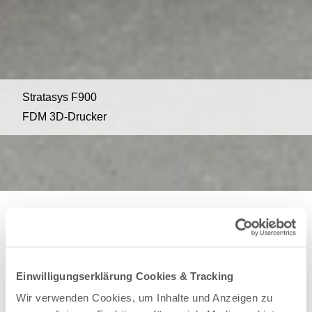
Stratasys F900
FDM 3D-Drucker
Stratasys F900 FDM 3D-Drucker
Für den industriellen Einsatz geeignete Stabilität,
Langlebigkeit und Größe. Der Stratasys F900 ist der
Einwilligungserklärung Cookies & Tracking
leistungsfähigste zurzeit verfügbare 3D-Drucker mit
Wir verwenden Cookies, um Inhalte und Anzeigen zu
FDM-Technologie. Er ermöglicht eine