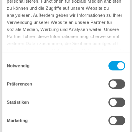
personalisieren, Funktionen für soziale Medien anbieten
zu können und die Zugriffe auf unsere Website zu
außergewöhnlich flexible Produktion und ist äußerst
analysieren. Außerdem geben wir Informationen zu Ihrer
rentabel.
Verwendung unserer Website an unsere Partner für
Erstellen Sie mit dem F900
anspruchsvolle
soziale Medien, Werbung und Analysen weiter. Unsere
Funktionsprototypen
, Produktionsbauteile,
Partner führen diese Informationen möglicherweise mit
Betriebsmittel, Vorrichtungen und Werkzeuge mit
weiteren Daten zusammen, die Sie ihnen bereitgestellt
hoher Präzision, Reproduzierbarkeit und
haben oder die sie im Rahmen Ihrer Nutzung der Dienste
gesammelt haben.
Zuverlässigkeit. Verwenden Sie bei der Herstellung
Einwilligungsauswahl
Notwendig
die gleichen Standard-Hochleistungsthermoplaste,
die Sie auch bei herkömmlichen Fertigungsverfahren
einsetzen.
Präferenzen
Angebot anfragen
Probeteil anfragen
Statistiken
Marketing